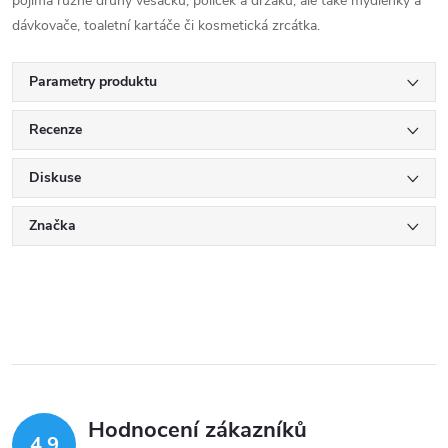
pojímá různé druhy věšáčků, poliček a držáků, ale také mýdlenky a
dávkovače, toaletní kartáče či kosmetická zrcátka.
Parametry produktu
Recenze
Diskuse
Značka
Hodnocení zákazníků
4,9