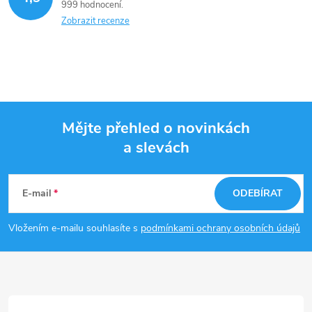
999 hodnocení
Zobrazit recenze
Mějte přehled o novinkách
a slevách
Z
á
E-mail
ODEBÍRAT
p
Vložením e-mailu souhlasíte s
podmínkami ochrany osobních údajů
a
t