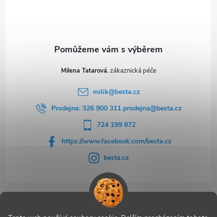
í
Milena Tatarová
milik
@
besta.cz
Prodejna: 326 900 311 prodejna@besta.cz
724 199 872
https://www.facebook.com/besta.cz
besta.cz
Užitečné odkazy