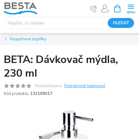
Přejít
NÁKUPNÍ
KOŠÍK
na
obsah
HLEDAT
Koupelnové doplňky
BETA: Dávkovač mýdla,
230 ml
Neohodnoceno
Podrobnosti hodnocení
Kód produktu:
132109017